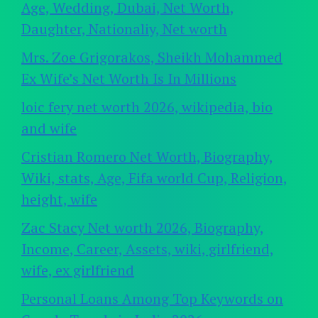
Age, Wedding, Dubai, Net Worth,
Daughter, Nationaliy, Net worth
Mrs. Zoe Grigorakos, Sheikh Mohammed
Ex Wife’s Net Worth Is In Millions
loic fery net worth 2026, wikipedia, bio
and wife
Cristian Romero Net Worth, Biography,
Wiki, stats, Age, Fifa world Cup, Religion,
height, wife
Zac Stacy Net worth 2026, Biography,
Income, Career, Assets, wiki, girlfriend,
wife, ex girlfriend
Personal Loans Among Top Keywords on