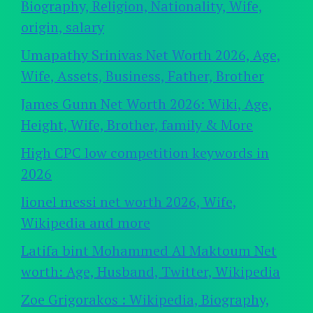
Biography, Religion, Nationality, Wife,
origin, salary
Umapathy Srinivas Net Worth 2026, Age,
Wife, Assets, Business, Father, Brother
James Gunn Net Worth 2026: Wiki, Age,
Height, Wife, Brother, family & More
High CPC low competition keywords in
2026
lionel messi net worth 2026, Wife,
Wikipedia and more
Latifa bint Mohammed Al Maktoum Net
worth: Age, Husband, Twitter, Wikipedia
Zoe Grigorakos : Wikipedia, Biography,