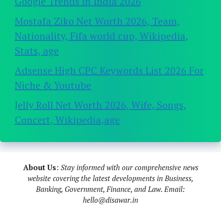
Google Trends in India 2026
Mostafa Ziko Net Worth 2026, Team,
Nationality, Fifa world cup, Wikipedia,
Stats, age
Adsense High CPC Keywords List 2026 For
Niche & Youtube
Jelly Roll Net Worth 2026, Wife, Songs,
Concert, Wikipedia,age
About Us
:
Stay informed with our comprehensive news
website covering the latest developments in Business,
Banking, Government, Finance, and Law. Email:
hello@disawar.in