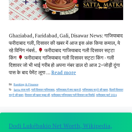
Ghaziabad, Faridabad, Gali, Disawar News: गाजियाबाद
फरीदाबाद गली, दिसावर की खबर में आज इस अंक किया कमाल, ये
रहे विनिंग नंबर्स..
फरीदाबाद गाजियाबाद गली दिसावर सट्टा
किंग
फरीदाबाद गाजियाबाद गली दिसावर सट्टा किंग · गली
दिशावर जो भी भाई गरीब हो अपना नंबर डाल दो आज 2=जोड़ी दुंगा
पास के बाद पेमेंट लूगा …
Read more
Categories
Banking & Finance
Tags
Satta राजा यूपी
,
गली दिसावर गाजियाबाद
,
गाजियाबाद में क्या खुला है
,
गाजियाबाद सट्टे की खबर
,
दिल्ली दिसावर
सट्टे की खबर
,
दिसावर की खबर सुबह की
,
फरीदाबाद गाजियाबाद गली दिसावर का रिकॉर्ड
,
फरीदाबाद चार्ट 2024
Dodi Lukébakio Net Worth, Wikipedia,