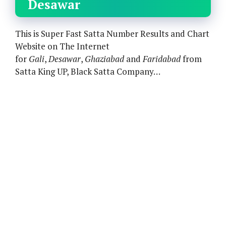
Desawar
This is Super Fast Satta Number Results and Chart
Website on The Internet
for
Gali
,
Desawar
,
Ghaziabad
and
Faridabad
from
Satta King UP, Black Satta Company…