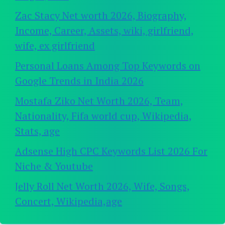
Zac Stacy Net worth 2026, Biography,
Income, Career, Assets, wiki, girlfriend,
wife, ex girlfriend
Personal Loans Among Top Keywords on
Google Trends in India 2026
Mostafa Ziko Net Worth 2026, Team,
Nationality, Fifa world cup, Wikipedia,
Stats, age
Adsense High CPC Keywords List 2026 For
Niche & Youtube
Jelly Roll Net Worth 2026, Wife, Songs,
Concert, Wikipedia,age