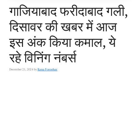
गाजियाबाद फरीदाबाद गली,
दिसावर की खबर में आज
इस अंक किया कमाल, ये
रहे विनिंग नंबर्स
December 21, 2024
by
Rana Foroohar