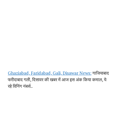
Ghaziabad, Faridabad, Gali, Disawar News:
गाजियाबाद
फरीदाबाद गली, दिसावर की खबर में आज इस अंक किया कमाल, ये
रहे विनिंग नंबर्स..