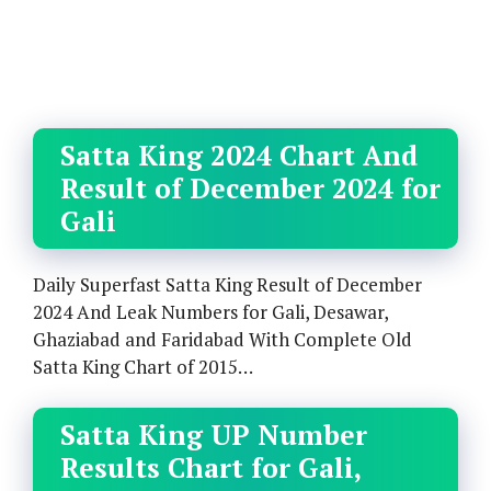
Satta King 2024 Chart And
Result of December 2024 for
Gali
Daily Superfast Satta King Result of December
2024 And Leak Numbers for Gali, Desawar,
Ghaziabad and Faridabad With Complete Old
Satta King Chart of 2015…
Satta King UP Number
Results Chart for Gali,