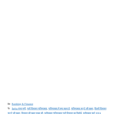
Categories
Banking & Finance
Tags
Satta राजा यूपी
,
गली दिसावर गाजियाबाद
,
गाजियाबाद में क्या खुला है
,
गाजियाबाद सट्टे की खबर
,
दिल्ली दिसावर
सट्टे की खबर
,
दिसावर की खबर सुबह की
,
फरीदाबाद गाजियाबाद गली दिसावर का रिकॉर्ड
,
फरीदाबाद चार्ट 2024