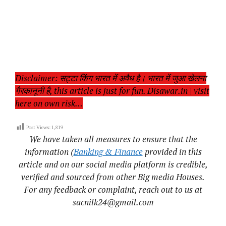
Disclaimer: सट्टा किंग भारत में अवैध है। भारत में जुआ खेलना
गैरकानूनी है, this article is just for fun. Disawar.in | visit
here on own risk…
Post Views:
1,819
We have taken all measures to ensure that the
information (
Banking & Finance
provided in this
article and on our social media platform is credible,
verified and sourced from other Big media Houses.
For any feedback or complaint, reach out to us at
sacnilk24@gmail.com