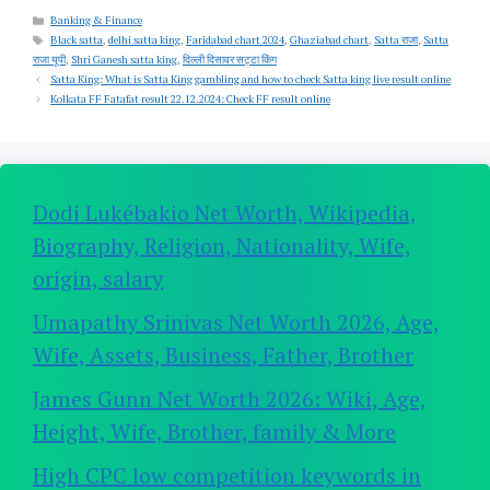
Categories
Banking & Finance
Tags
Black satta
,
delhi satta king
,
Faridabad chart 2024
,
Ghaziabad chart
,
Satta राजा
,
Satta
राजा यूपी
,
Shri Ganesh satta king
,
दिल्ली दिसावर सट्टा किंग
Satta King: What is Satta King gambling and how to check Satta king live result online
Kolkata FF Fatafat result 22.12.2024: Check FF result online
Dodi Lukébakio Net Worth, Wikipedia,
Biography, Religion, Nationality, Wife,
origin, salary
Umapathy Srinivas Net Worth 2026, Age,
Wife, Assets, Business, Father, Brother
James Gunn Net Worth 2026: Wiki, Age,
Height, Wife, Brother, family & More
High CPC low competition keywords in