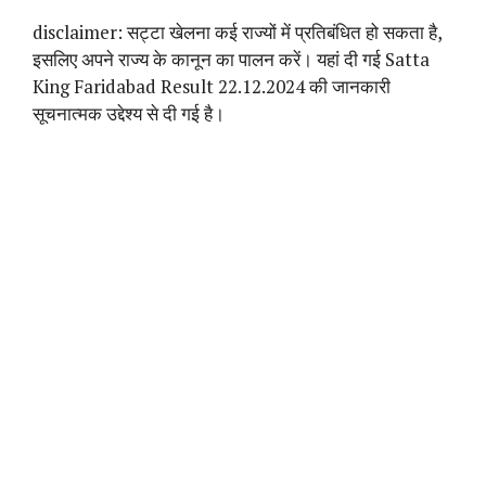
disclaimer: सट्टा खेलना कई राज्यों में प्रतिबंधित हो सकता है,
इसलिए अपने राज्य के कानून का पालन करें। यहां दी गई Satta
King Faridabad Result 22.12.2024 की जानकारी
सूचनात्मक उद्देश्य से दी गई है।